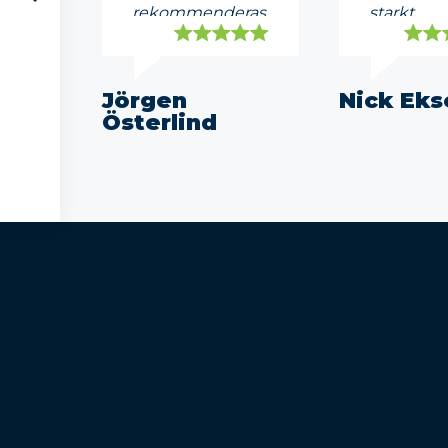
rekommenderas.
starkt
rekomme
Jörgen
Nick Eks
Österlind