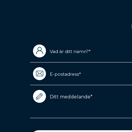
Vad
är
ditt
namn?
Email
(Required)
(Required)
Meddelande
(Required)
CAPTCHA