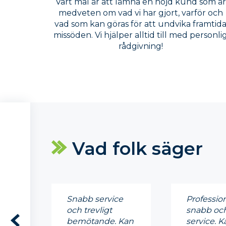
Vårt mål är att lämna en nöjd kund som är
medveten om vad vi har gjort, varför och
vad som kan göras för att undvika framtid
missöden. Vi hjälper alltid till med personli
rådgivning!
Vad folk säger
Snabb service
Profession
och trevligt
snabb och
bemötande. Kan
service. K