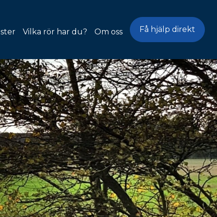
Få hjälp direkt
ster
Vilka rör har du?
Om oss
problem
ing &
ning
ring
ning
oblem
ektion
rning