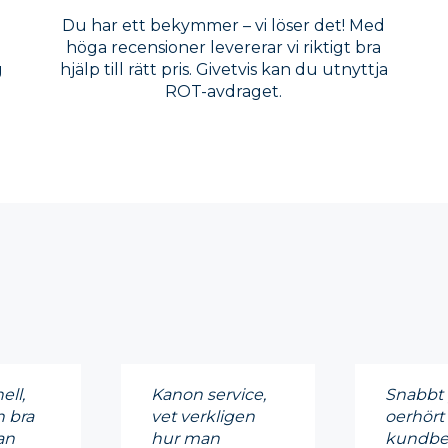
Du har ett bekymmer – vi löser det! Med
a
höga recensioner levererar vi riktigt bra
g
hjälp till rätt pris. Givetvis kan du utnyttja
ROT-avdraget.
ell,
Kanon service,
Snabbt 
 bra
vet verkligen
oerhört
an
hur man
kundbe