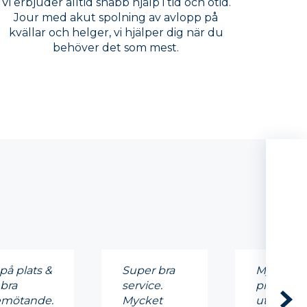
Vi erbjuder alltid snabb hjälp i tid och otid.
Jour med akut spolning av avlopp på
kvällar och helger, vi hjälper dig när du
behöver det som mest.
på plats &
Super bra
Mycket
 bra
service.
professio
mötande.
Mycket
utfört, su