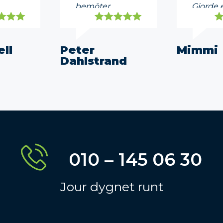
bemöter
Gjorde e
ndera!
kunder,
jobb & b
rekommenderas
än andra
till 100%
Mycket 
ell
Peter
Mimmi
Dahlstrand
010 – 145 06 30
Jour dygnet runt