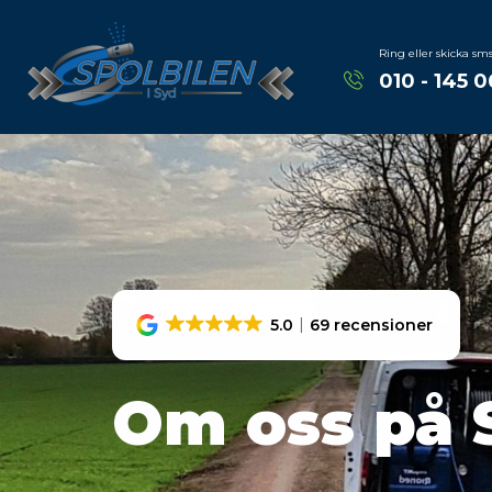
Ring eller skicka sm
010 - 145 0
5.0
69 recensioner
Om oss på 