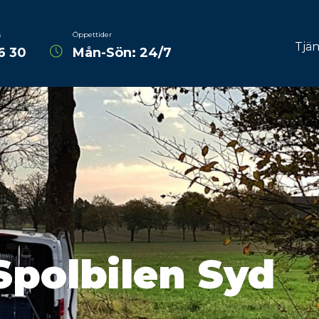
s
Öppettider
Tjän
6 30
Mån-Sön: 24/7
Avlopps
Spoln
fräs
Dräne
Reli
Råttpr
TV-insp
Spolbilen Syd
Rotskä