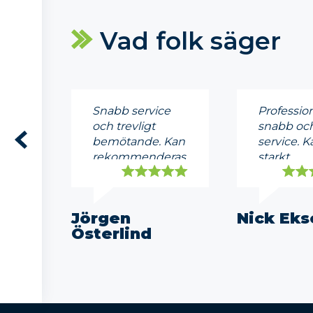
Vad folk säger
Snabb service
Profession
och trevligt
snabb och
bemötande. Kan
service. K
rekommenderas.
starkt
rekomme
Jörgen
Nick Eks
Österlind