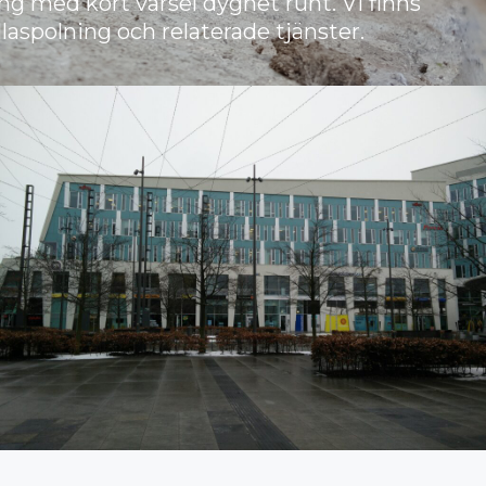
ng med kort varsel dygnet runt. Vi finns
illaspolning och relaterade tjänster.