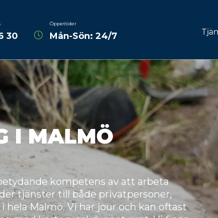
s
Öppettider
Tjän
6 30
Mån-Sön: 24/7
Avlopps
Spoln
fräs
Dräne
G I MALMÖ
Reli
Råttpr
TV-insp
h betydande kompetens av att arbeta
er tjänster till både privatpersoner,
Rotskä
i hela Malmö. Vi har jour och kan oftast