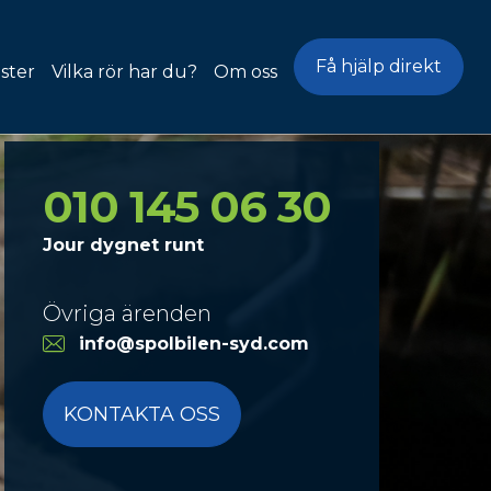
Få hjälp direkt
ster
Vilka rör har du?
Om oss
problem
ing &
010 145 06 30
ning
Jour dygnet runt
ring
ning
Övriga ärenden
oblem
info@spolbilen-syd.com
ektion
KONTAKTA OSS
rning