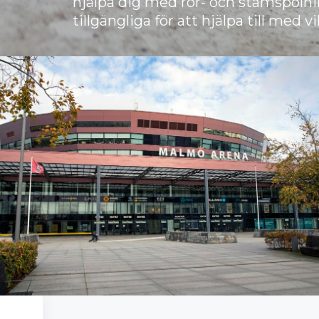
hjälpa dig med rör- och stamspolni
tillgängliga för att hjälpa till med v