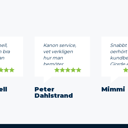
ell,
Kanon service,
Snabbt 
 bra
vet verkligen
oerhört
an
hur man
kundbe
bemöter
Gjorde e
ndera!
kunder,
jobb & b
rekommenderas
än andra
till 100%
Mycket 
ell
Peter
Mimmi
Dahlstrand