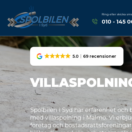
Ring eller skicka sm
010 - 145 0
5.0
69 recensioner
VILLASPOLNIN
Spolbilen i Syd har erfarenhet oc
med villaspolning i Malmö. Vi erbjud
företag och bostadsrättsföreningar 