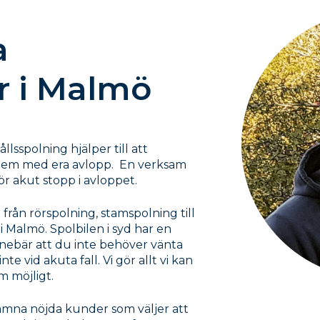
a
r i Malmö
sspolning hjälper till att
blem med era avlopp. En verksam
ör akut stopp i avloppet.
 från rörspolning, stamspolning till
i Malmö. Spolbilen i syd har en
innebär att du inte behöver vänta
inte vid akuta fall. Vi gör allt vi kan
om möjligt.
 lämna nöjda kunder som väljer att