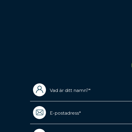
Vad
är
ditt
namn?
Email
(Required)
(Required)
Meddelande