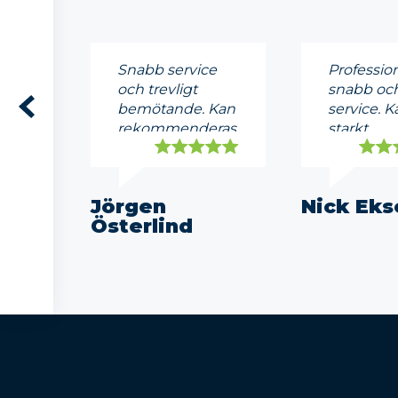
Snabb service
Profession
och trevligt
snabb och
bemötande. Kan
service. K
rekommenderas.
starkt
rekomme
Jörgen
Nick Eks
Österlind