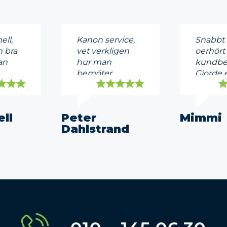
ell,
Kanon service,
Snabbt 
 bra
vet verkligen
oerhört
an
hur man
kundbe
bemöter
Gjorde e
ndera!
kunder,
jobb & b
rekommenderas
än andra
till 100%
Mycket 
ell
Peter
Mimmi
Dahlstrand