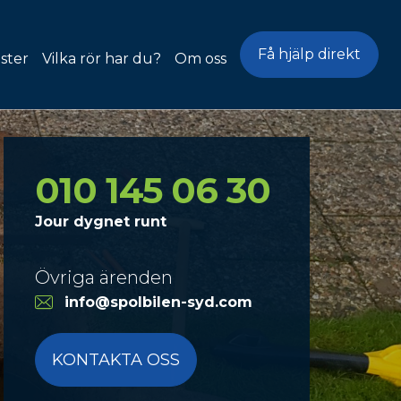
Få hjälp direkt
ster
Vilka rör har du?
Om oss
problem
ing &
ning
010 145 06 30
ring
Jour dygnet runt
ning
Övriga ärenden
oblem
info@spolbilen-syd.com
ektion
rning
KONTAKTA OSS