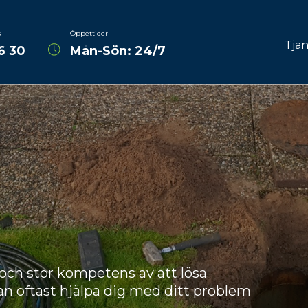
s
Öppettider
Tjän
6 30
Mån-Sön: 24/7
Avlopps
Spoln
fräs
Dräne
Reli
Råttpr
TV-insp
 och stor kompetens av att lösa
Rotskä
kan oftast hjälpa dig med ditt problem