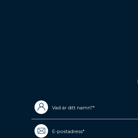
Vad
är
ditt
namn?
Email
(Required)
(Required)