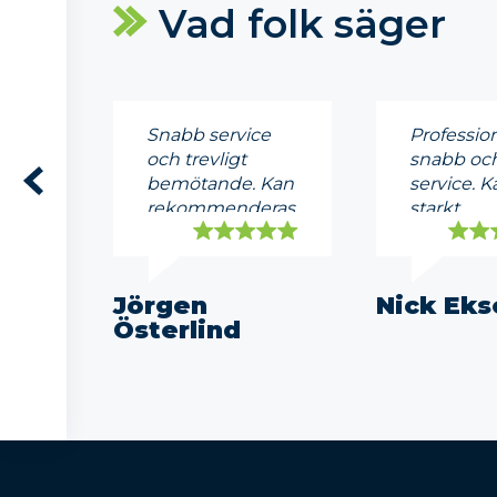
Vad folk säger
Snabb service
Profession
och trevligt
snabb och
bemötande. Kan
service. K
rekommenderas.
starkt
rekomme
Jörgen
Nick Eks
Österlind