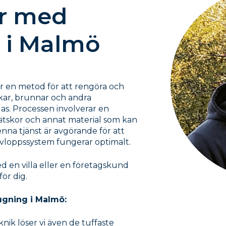
ar med
 i Malmö
är en metod för att rengöra och
kar, brunnar och andra
las. Processen involverar en
vätskor och annat material som kan
enna tjänst är avgörande för att
avloppssystem fungerar optimalt.
 en villa eller en företagskund
för dig.
ugning i Malmö:
nik löser vi även de tuffaste