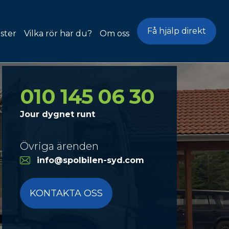
Få hjälp direkt
ster
Vilka rör har du?
Om oss
problem
ing &
010 145 06 30
ning
Jour dygnet runt
ring
ning
Övriga ärenden
oblem
info@spolbilen-syd.com
ektion
KONTAKTA OSS
rning