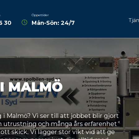
s
Öppettider
Tjän
6 30
Mån-Sön: 24/7
Avlopps
Spoln
fräs
Dräne
 I MALMÖ
Reli
Råttpr
TV-insp
Malmö? Vi ser till att jobbet blir gjort
 utrustning och många års erfarenhet
Rotskä
ott skick. Vi lägger stor vikt vid att ge