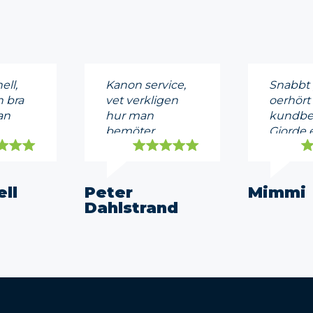
ell,
Kanon service,
Snabbt 
 bra
vet verkligen
oerhört
an
hur man
kundbe
bemöter
Gjorde e
ndera!
kunder,
jobb & b
rekommenderas
än andra
till 100%
Mycket 
ell
Peter
Mimmi
Dahlstrand