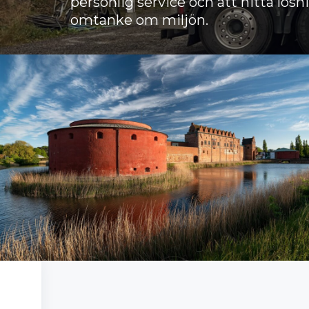
personlig service och att hitta lösn
omtanke om miljön.