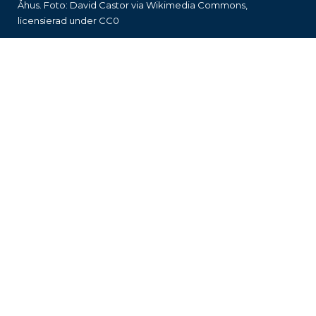
Åhus. Foto:
David Castor
via Wikimedia Commons,
licensierad under
CC0