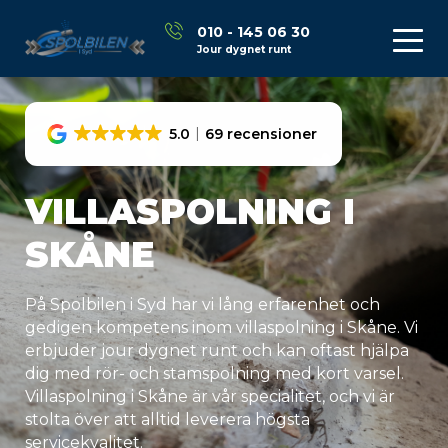
010 - 145 06 30
Jour dygnet runt
5.0
69 recensioner
VILLASPOLNING I
SKÅNE
På Spolbilen i Syd har vi lång erfarenhet och
gedigen kompetens inom villaspolning i Skåne. Vi
erbjuder jour dygnet runt och kan oftast hjälpa
dig med rör- och stamspolning med kort varsel.
Villaspolning i Skåne är vår specialitet, och vi är
stolta över att alltid leverera högsta
servicekvalitet.