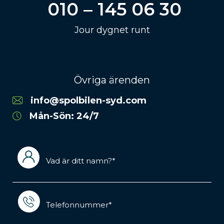
010 – 145 06 30
Jour dygnet runt
Övriga ärenden
info@spolbilen-syd.com
Mån-Sön: 24/7
Vad
är
ditt
namn?
(Required)
Telefonnummer*
(Required)